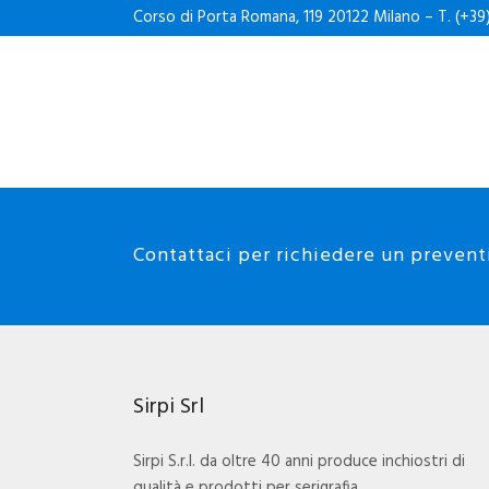
Corso di Porta Romana, 119 20122 Milano – T. (+39
ACRILTEX A FREDDO
Format :
PDF
Preview
Contattaci per richiedere un prevent
Sirpi Srl
Sirpi S.r.l. da oltre 40 anni produce inchiostri di
qualità e prodotti per serigrafia.