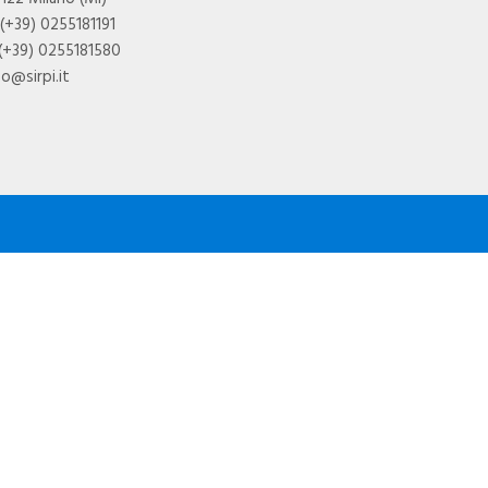
 (+39) 0255181191
 (+39) 0255181580
fo@sirpi.it