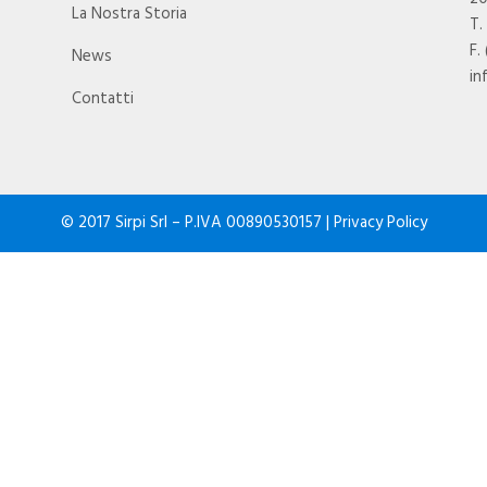
La Nostra Storia
T.
F.
News
in
Contatti
© 2017 Sirpi Srl – P.IVA 00890530157 |
Privacy Policy