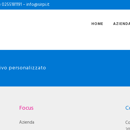
) 0255181191 –
info@sirpi.it
HOME
AZIEND
ivo personalizzato
Focus
C
Azienda
Co
20