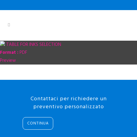
TABLE FOR INKS SELECTION
Format :
PDF
Preview
Contattaci per richiedere un
preventivo personalizzato
CONTINUA